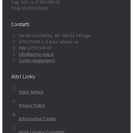
Cap. Soc. i.v. € 300.000,00
P.IVA 00455310540
Contatti
Via del Giochetto, 49 - 06122 Perugia
075575999 n. 6 linee urbane r.a.
Fax:
0755734147
info@porta-sole.it
Come raggiungerci
Altri Links
Ritiro Referti
Privacy Policy
Informativa Cookie
Note Legali e Copyright