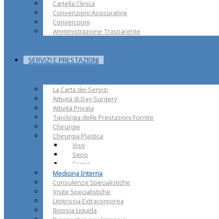
Cartella Clinica
Convenzioni Assicurative
Convenzioni
Amministrazione Trasparente
SERVIZI E PRESTAZIONI
La Carta dei Servizi
Attività di Day Surgery
Attività Privata
Tipologia delle Prestazioni Fornite
Chirurgie
Chirurgia Plastica
Viso
Seno
Corpo
Medicina Interna
Consulenze Specialistiche
Visite Specialistiche
Litotrissia Extracorporea
Biopsia Liquida