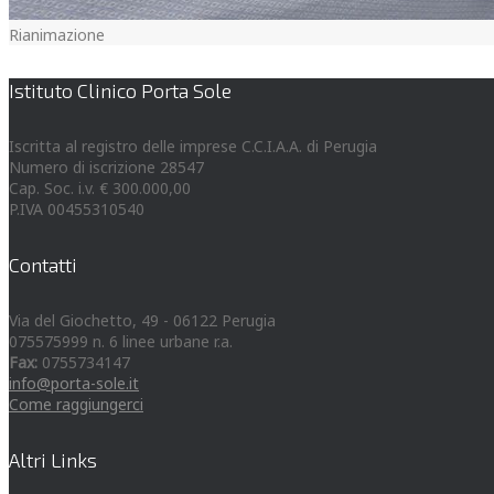
Rianimazione
Istituto Clinico Porta Sole
Iscritta al registro delle imprese C.C.I.A.A. di Perugia
Numero di iscrizione 28547
Cap. Soc. i.v. € 300.000,00
P.IVA 00455310540
Contatti
Via del Giochetto, 49 - 06122 Perugia
075575999 n. 6 linee urbane r.a.
Fax:
0755734147
info@porta-sole.it
Come raggiungerci
Altri Links