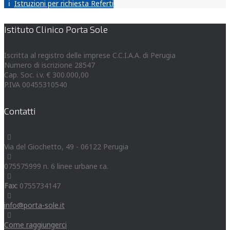
Istruzioni per richiesta Referti
Istituto Clinico Porta Sole
Iscritta al registro delle imprese C.C.I.A.A. di Perugia
Numero di iscrizione 28547
Cap. Soc. i.v. € 300.000,00
P.IVA 00455310540
Contatti
Via del Giochetto, 49 - 06122 Perugia
075575999 n. 6 linee urbane r.a.
Fax:
0755734147
info@porta-sole.it
Come raggiungerci