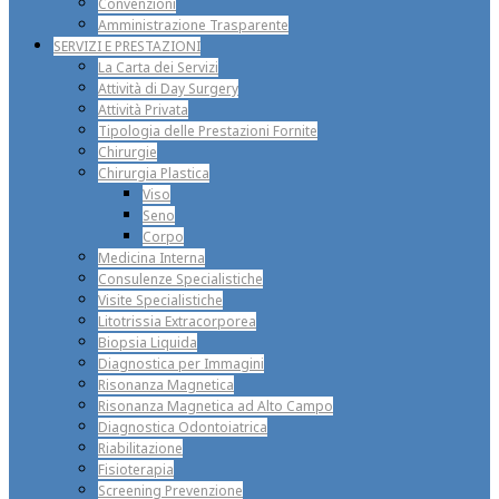
Convenzioni
Amministrazione Trasparente
SERVIZI E PRESTAZIONI
La Carta dei Servizi
Attività di Day Surgery
Attività Privata
Tipologia delle Prestazioni Fornite
Chirurgie
Chirurgia Plastica
Viso
Seno
Corpo
Medicina Interna
Consulenze Specialistiche
Visite Specialistiche
Litotrissia Extracorporea
Biopsia Liquida
Diagnostica per Immagini
Risonanza Magnetica
Risonanza Magnetica ad Alto Campo
Diagnostica Odontoiatrica
Riabilitazione
Fisioterapia
Screening Prevenzione