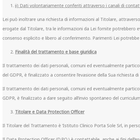
ii) Dati volontariamente conferiti attraverso i canali di contat
Lei può inoltrare una richiesta di informazioni al Titolare, attraverso 
erogate dal Titolare, tra le informazioni da Lei fornite potrebbero eve
consenso esplicito e libero al conferimento. Parimenti Lei potrebbe s
Finalità del trattamento e base giuridica
Il trattamento dei dati personali, comuni ed eventualmente particolari, 
del GDPR, è finalizzato a consentire l’evasione della Sua richiesta di
Il trattamento dei dati personali, comuni ed eventualmente particolari d
GDPR, è finalizzato a dare seguito all’invio spontaneo del curriculu
Titolare e Data Protection Officer
Il Titolare del Trattamento è ‘Istituto Clinico Porta Sole Srl, in pe
Il Data Protection Officer (D.P.O.) è contattabile, anche ai fini dell’es