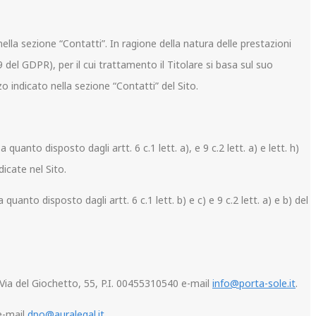
 nella sezione “Contatti”. In ragione della natura delle prestazioni
9 del GDPR), per il cui trattamento il Titolare si basa sul suo
o indicato nella sezione “Contatti” del Sito.
quanto disposto dagli artt. 6 c.1 lett. a), e 9 c.2 lett. a) e lett. h)
dicate nel Sito.
uanto disposto dagli artt. 6 c.1 lett. b) e c) e 9 c.2 lett. a) e b) del
 Via del Giochetto, 55, P.I. 00455310540 e-mail
info@porta-sole.it
.
 e-mail
dpo@auralegal.it
.