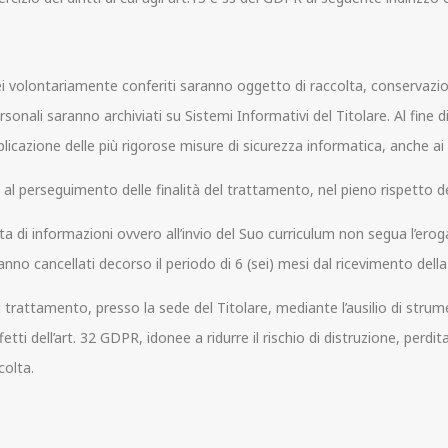
 Lei volontariamente conferiti saranno oggetto di raccolta, conservazi
onali saranno archiviati su Sistemi Informativi del Titolare. Al fine di
plicazione delle più rigorose misure di sicurezza informatica, anche ai fi
 al perseguimento delle finalità del trattamento, nel pieno rispetto deg
hiesta di informazioni ovvero all’invio del Suo curriculum non segua l’e
anno cancellati decorso il periodo di 6 (sei) mesi dal ricevimento della
 trattamento, presso la sede del Titolare, mediante l’ausilio di strume
fetti dell’art. 32 GDPR, idonee a ridurre il rischio di distruzione, pe
colta.