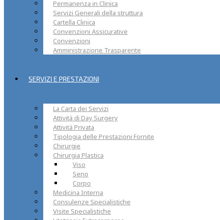
Permanenza in Clinica
Servizi Generali della struttura
Cartella Clinica
Convenzioni Assicurative
Convenzioni
Amministrazione Trasparente
SERVIZI E PRESTAZIONI
La Carta dei Servizi
Attività di Day Surgery
Attività Privata
Tipologia delle Prestazioni Fornite
Chirurgie
Chirurgia Plastica
Viso
Seno
Corpo
Medicina Interna
Consulenze Specialistiche
Visite Specialistiche