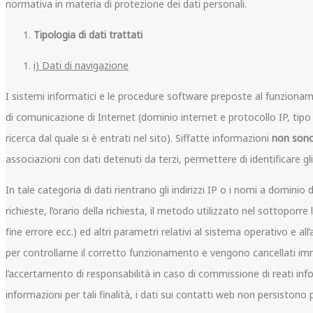
normativa in materia di protezione dei dati personali.
Tipologia di dati trattati
i) Dati di navigazione
I sistemi informatici e le procedure software preposte al funzionamen
di comunicazione di Internet (dominio internet e protocollo IP, tip
ricerca dal quale si è entrati nel sito). Siffatte informazioni
non sono 
associazioni con dati detenuti da terzi, permettere di identificare gli
In tale categoria di dati rientrano gli indirizzi IP o i nomi a dominio 
richieste, l’orario della richiesta, il metodo utilizzato nel sottoporr
fine errore ecc.) ed altri parametri relativi al sistema operativo e al
per controllarne il corretto funzionamento e vengono cancellati i
l’accertamento di responsabilità in caso di commissione di reati informa
informazioni per tali finalità, i dati sui contatti web non persistono p