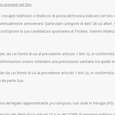
to presenti nel Sito
i recapiti telefonici o l’indirizzo di posta elettronica indicato nel Sito
ntualmente annoverarsi “particolari categorie di dati” (di cui all’art. 
ottoporre la sua candidatura spontanea al Titolare, tramite l’indirizz
da Lei forniti di cui al precedente articolo 1 lett. ii), in conformità a 
 informazioni ovvero richiedere una prestazione sanitaria tra quelle in
a Lei forniti di cui al precedente articolo 1 lett. ii), in conformità a q
m da parte Sua.
rsona del legale rappresentante
pro tempore
, con sede in Perugia (PG)
ercizio dei diritti di cui agli art.15 e ss del GDPR al seguente indirizzo