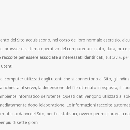
to del Sito acquisiscono, nel corso del loro normale esercizio, alcuni 
o di browser e sistema operativo del computer utilizzato, data, ora e
raccolte per essere associate a interessati identificati
, tuttavia, pe
 utenti.
dei computer utilizzati dagli utenti che si connettono al Sito, gli indir
e la richiesta al server, la dimensione del file ottenuto in risposta, il 
l’ambiente informatico dell’utente. Questi dati vengono utilizzati al so
mmediatamente dopo l’elaborazione. Le informazioni raccolte automat
tici ai danni del Sito, per fini statistici, ovvero per migliorare la navi
er più di sette giorni.